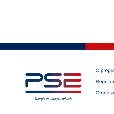
O progr
Regulam
Organiz