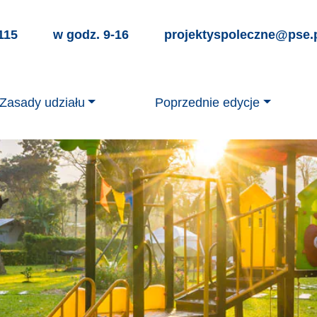
15          w godz. 9-16
projektyspoleczne@pse.
Zasady udziału
Poprzednie edycje
Zgłoszenia
Edycja V – 2023
Realizacja projektu
Edycja IV – 2022
Wskazówki
Edycja III – 2021
Pytania i odpowiedzi
Edycja II – 2020