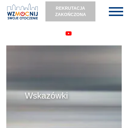
REKRUTACJA
ZAKOŃCZONA
Aktualności
O programie
O programie
Kalendarium
Organizator
Zasady udziału
Wskazówki
Zgłoszenia
Realizacja projektu
Wskazówki