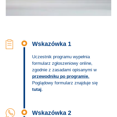
Pytania i odpowiedzi
Poprzednie edycje
Edycja V – 2023
Edycja IV – 2022
Wskazówka 1
Edycja III – 2021
Uczestnik programu wypełnia
Edycja II – 2020
formularz zgłoszeniowy online,
zgodnie z zasadami opisanymi w
Edycja I – 2019
przewodniku po programie.
Poglądowy formularz znajduje się
Mapa projektów
tutaj
.
Kontakt
Wskazówka 2