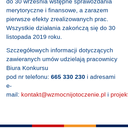
do 30 września wstępne sprawozdania
merytoryczne i finansowe, a zarazem
pierwsze efekty zrealizowanych prac.
Wszystkie działania zakończą się do 30
listopada 2019 roku.
Szczegółowych informacji dotyczących
zawieranych umów udzielają pracownicy
Biura Konkursu
pod nr telefonu:
665 330 230
i adresami
e-
mail:
kontakt@wzmocnijotoczenie.pl
i
proje