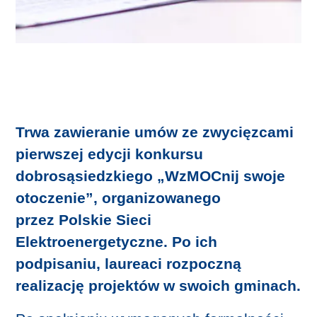
Pytania i odpowiedzi
Poprzednie edycje
Edycja V – 2023
Edycja IV – 2022
Trwa zawieranie umów ze zwycięzcami
Edycja III – 2021
pierwszej edycji konkursu
Edycja II – 2020
dobrosąsiedzkiego „WzMOCnij swoje
otoczenie”, organizowanego
Edycja I – 2019
przez Polskie Sieci
Mapa projektów
Elektroenergetyczne. Po ich
Kontakt
podpisaniu, laureaci rozpoczną
realizację projektów w swoich gminach.